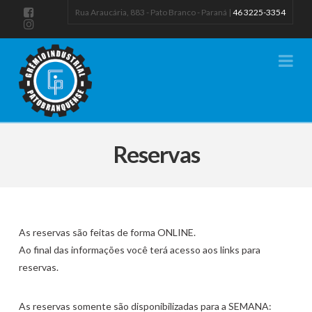
Rua Araucária, 883 - Pato Branco - Paraná |
46 3225-3354
Na
Reservas
As reservas são feitas de forma ONLINE.
Ao final das informações você terá acesso aos links para
reservas.
As reservas somente são disponibilizadas para a SEMANA: