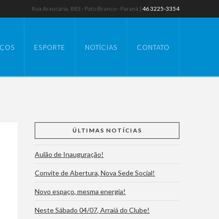
Rua Araucária, 883 - Pato Branco - Paraná |
46 3225-3354
IÇOS
ESPORTE
NOTÍCIAS
CONTATO
ÚLTIMAS NOTÍCIAS
Aulão de Inauguração!
Convite de Abertura, Nova Sede Social!
Novo espaço, mesma energia!
Neste Sábado 04/07, Arraiá do Clube!