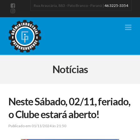
Rua Araucária, 883 - Pato Branco - Paraná |
46 3225-3354
Na
Notícias
Neste Sábado, 02/11, feriado,
o Clube estará aberto!
Publicado em 01/11/2024 às 21:50