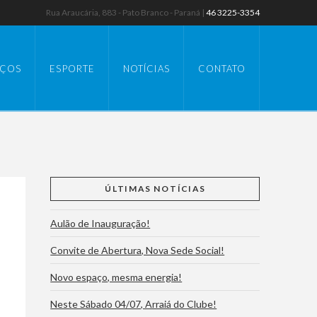
Rua Araucária, 883 - Pato Branco - Paraná |
46 3225-3354
IÇOS
ESPORTE
NOTÍCIAS
CONTATO
ÚLTIMAS NOTÍCIAS
Aulão de Inauguração!
Convite de Abertura, Nova Sede Social!
Novo espaço, mesma energia!
Neste Sábado 04/07, Arraiá do Clube!