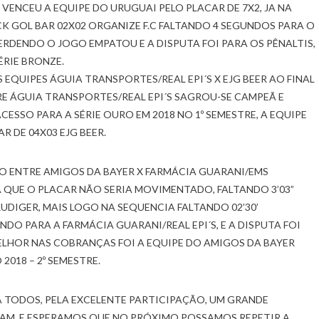
VENCEU A EQUIPE DO URUGUAI PELO PLACAR DE 7X2, JA NA
K GOL BAR 02X02 ORGANIZE F.C FALT
ANDO 4 SEGUNDOS PARA O
RDENDO O JOGO EMPATOU E A DISPUTA FOI PARA OS PÊNALTIS,
ÉRIE BRONZE.
 EQUIPES ÁGUIA TRANSPORTES/REAL EPI´S X EJG BEER AO FINAL
RE ÁGUIA TRANSPORTES/REAL EPI´S SAGROU-SE CAMPEÃ E
ESSO PARA A SÉRIE OURO EM 2018 NO 1º SEMESTRE, A EQUIPE
R DE 04X03 EJG BEER.
URO ENTRE AMIGOS DA BAYER X FARMÁCIA GUARANI/EMS
QUE O PLACAR NÃO SERIA MOVIMENTADO, FALTANDO 3’03”
DIGER, MAIS LOGO NA SEQUENCIA FALTANDO 02’30’
O PARA A FARMÁCIA GUARANI/REAL EPI´S, E A DISPUTA FOI
ELHOR NAS COBRANÇAS FOI A EQUIPE DO AMIGOS DA BAYER
018 – 2º SEMESTRE.
 TODOS, PELA EXCELENTE PARTICIPAÇÃO, UM GRANDE
AM, E ESPERAMOS QUE NO PRÓXIMO POSSAMOS REPETIR A