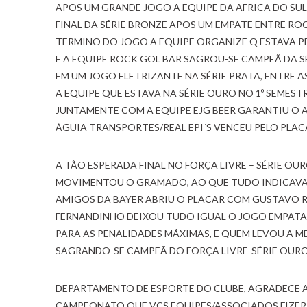
APOS UM GRANDE JOGO A EQUIPE DA AFRICA DO SUL 
FINAL DA SÉRIE BRONZE APOS UM EMPATE ENTRE ROC
TERMINO DO JOGO A EQUIPE ORGANIZE Q ESTAVA PE
E A EQUIPE ROCK GOL BAR SAGROU-SE CAMPEÃ DA S
EM UM JOGO ELETRIZANTE NA SÉRIE PRATA, ENTRE AS
A EQUIPE QUE ESTAVA NA SÉRIE OURO NO 1º SEMEST
JUNTAMENTE COM A EQUIPE EJG BEER GARANTIU O AC
ÁGUIA TRANSPORTES/REAL EPI´S VENCEU PELO PLACA
A TÃO ESPERADA FINAL NO FORÇA LIVRE – SÉRIE O
MOVIMENTOU O GRAMADO, AO QUE TUDO INDICAVA 
AMIGOS DA BAYER ABRIU O PLACAR COM GUSTAVO RU
FERNANDINHO DEIXOU TUDO IGUAL O JOGO EMPATAND
PARA AS PENALIDADES MÁXIMAS, E QUEM LEVOU A M
SAGRANDO-SE CAMPEÃ DO FORÇA LIVRE-SÉRIE OURO 2
DEPARTAMENTO DE ESPORTE DO CLUBE, AGRADECE A
CAMPEONATO QUE VCS EQUIPES/ASSOCIADOS FIZER