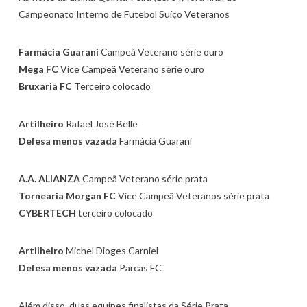
Campeonato Interno de Futebol Suíço Veteranos
Farmácia Guarani
Campeã Veterano série ouro
Mega FC
Vice Campeã Veterano série ouro
Bruxaria FC
Terceiro colocado
Artilheiro
Rafael José Belle
Defesa menos vazada
Farmácia Guarani
A.A. ALIANZA
Campeã Veterano série prata
Tornearia Morgan FC
Vice Campeã Veteranos série prata
CYBERTECH
terceiro colocado
Artilheiro
Michel Dioges Carniel
Defesa menos vazada
Parcas FC
Além disso, duas equipes finalistas da Série Prata,