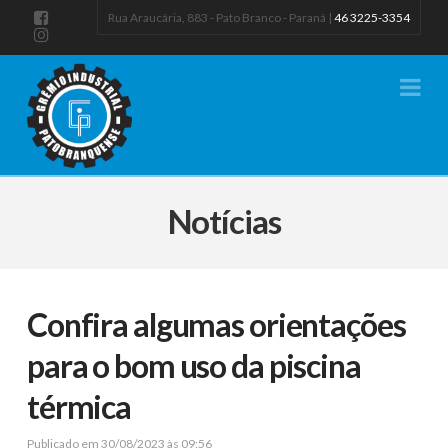
Rua Araucária, 883 - Pato Branco - Paraná |
46 3225-3354
Na
Notícias
Confira algumas orientações
para o bom uso da piscina
térmica
Publicado em 30/08/2023 às 09:56