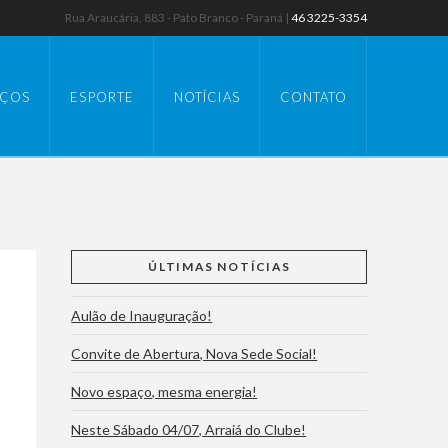
Rua Araucária, 883 - Pato Branco - Paraná |
46 3225-3354
IÇOS
ESPORTE
NOTÍCIAS
CONTATO
ÚLTIMAS NOTÍCIAS
Aulão de Inauguração!
Convite de Abertura, Nova Sede Social!
Novo espaço, mesma energia!
Neste Sábado 04/07, Arraiá do Clube!