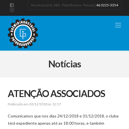
Rua Araucária, 883 - Pato Branco - Paraná |
46 3225-3354
Na
Notícias
ATENÇÃO ASSOCIADOS
Publicado em 20/12/2018 às 12:57
Comunicamos que nos dias 24/12/2018 e 31/12/2018, o clube
terá expediente apenas até as 18:00 horas, e também