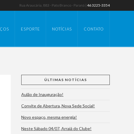
Rua Araucária, 883 - Pato Branco - Paraná |
46 3225-3354
IÇOS
ESPORTE
NOTÍCIAS
CONTATO
ÚLTIMAS NOTÍCIAS
Aulão de Inauguração!
Convite de Abertura, Nova Sede Social!
Novo espaço, mesma energia!
Neste Sábado 04/07, Arraiá do Clube!