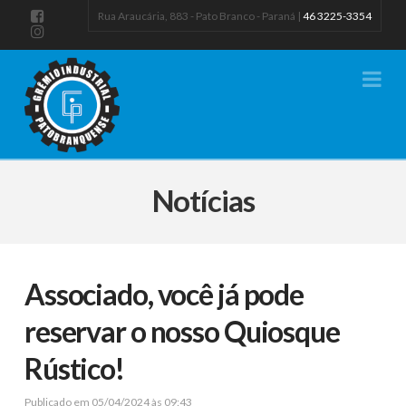
Rua Araucária, 883 - Pato Branco - Paraná |
46 3225-3354
Na
Notícias
Associado, você já pode
reservar o nosso Quiosque
Rústico!
Publicado em 05/04/2024 às 09:43