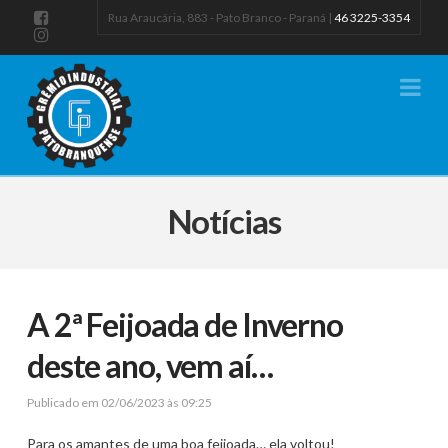
Rua Araucária, 883 - Pato Branco - Paraná |
46 3225-3354
Na
Notícias
A 2ª Feijoada de Inverno
deste ano, vem aí…
Publicado em 02/06/2023 às 09:25
Para os amantes de uma boa feijoada… ela voltou!