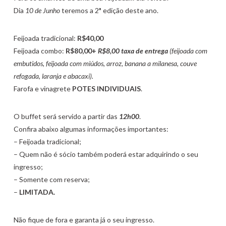
Dia
10 de Junho
teremos a 2
ª
edição deste ano.
Feijoada tradicional:
R$40,00
Feijoada combo:
R$80,00+
R$8,00 taxa de entrega
(feijoada com
embutidos, feijoada com miúdos, arroz, banana a milanesa, couve
refogada, laranja e abacaxi).
Farofa e vinagrete
POTES INDIVIDUAIS
.
O buffet será servido a partir das
12h00
.
Confira abaixo algumas informações importantes:
– Feijoada tradicional;
– Quem não é sócio também poderá estar adquirindo o seu
ingresso;
– Somente com reserva;
–
LIMITADA.
Não fique de fora e garanta já o seu ingresso.